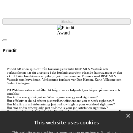
Skicka
Prindit
Prindit AB är en spin-off från forskningsinstitutet RISE SICS Västerås och
verksamheten har sitt ursprung i det forskningsprojekt rörande framtagandet av den
s.k. PD Watch-enkäten – ett pilotprojekt finansierat av Vinnova med RISE SICS
Västerås som huvudman. Verksamma forskare var Dan Hasson, Karin Villaume och
Stefan Cedergren.
PD Watch-enkäten innehåller 14 frågor varav följande fyra frågor: på svenska och
engelska:
Hur är din energinivå just nu/What is your energylevel right now?
Hur effektiv är du på arbetet just nu/How efficient are you at work right now?
Hur hög är din arbetsbelastning just nu/How high is your workload right now?
Hur stor är din arbetsglädje just nu/How is your job satisfation right now?
Dessa fyra frågor är inlånade från HW-11 enkäten framtagen av upphovsmannen Dan
×
Hasson och används inom ramen för tjänsten HealthWatch (www.healthwatch.se).
This website uses cookies
Se även
Hasson, D. and K. Villaume, An Automated and Systematic Web-Based Intervention
for Stress Management and Organizational Health Promotion, in Salutogenic
This website uses cookies to improve user experience. By using our
organizations and change the concepts behind organizational health intervention