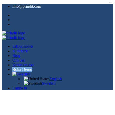
info@prindit.com
Erbjudanden
Kundcase
Blog
Om oss
Kontakta oss
Boka Demo
English
Swedish
Logga in
Coaching
Bli en visionär som förvandlar teori till praktik!