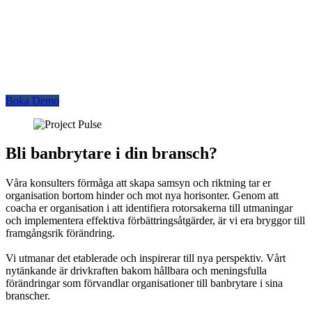
En resa av förändring och tillväxt, där våra konsulter är ert stöd till
framgång och utveckling. Med en kombination av erfarenhet och
skicklighet inom områden som organisations- och
verksamhetsutveckling, förändringsledning och
ledarskapsutveckling, är våra konsulter mer än bara experter – de är
visionärer som förvandlar teori till praktik.
Boka Demo
Bli banbrytare i din bransch?
Våra konsulters förmåga att skapa samsyn och riktning tar er
organisation bortom hinder och mot nya horisonter. Genom att
coacha er organisation i att identifiera rotorsakerna till utmaningar
och implementera effektiva förbättringsåtgärder, är vi era bryggor till
framgångsrik förändring.
Vi utmanar det etablerade och inspirerar till nya perspektiv. Vårt
nytänkande är drivkraften bakom hållbara och meningsfulla
förändringar som förvandlar organisationer till banbrytare i sina
branscher.