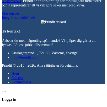
Västerås AB
. Prindit är en förkortning för förutsägbara indikatorer
och it representerar att vi vill göra saker mer prediktiva.
Mer om oss
Integritetsmeddelande
Ta kontakt
Arbetar du med någonting spännande? Vi hjälper dig gärna att
lyckas. Låt oss jobba tillsammans!
Linslagargränd 1, 721 30, Västerås, Sverige
info@prindit.com
Prindit © 2015 - 2026. Alla rättigheter förbehållna.
Hem
Om oss
Kontakta oss
Logga in