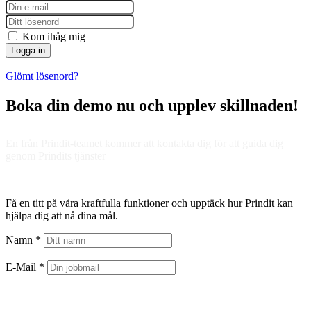
Kom ihåg mig
Logga in
Glömt lösenord?
Boka din demo nu och upplev skillnaden!
En från Prindit-teamet kommer att kontakta dig för att guida dig
genom Prindits tjänster
Få en titt på våra kraftfulla funktioner och upptäck hur Prindit kan
hjälpa dig att nå dina mål.
Namn *
E-Mail *